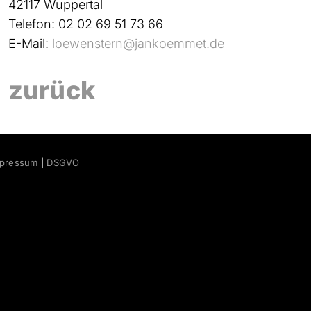
42117 Wuppertal
Telefon: 02 02 69 51 73 66
E-Mail:
loewenstern@jankoemmet.de
zurück
mpressum
|
DSGVO