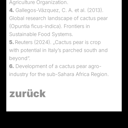
Agriculture Organization.
4.
Gallegos-Vázquez, C. A. et al. (2013).
Global research landscape of cactus pear
(Opuntia ficus-indica). Frontiers in
Sustainable Food Systems.
5.
Reuters (2024). „Cactus pear is crop
with potential in Italy’s parched south and
beyond“.
6.
Development of a cactus pear agro-
industry for the sub-Sahara Africa Region.
zurück