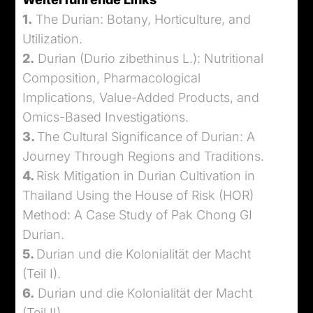
1.
The Durian: Botany, Horticulture, and
Utilization.
2.
Durian (Durio zibethinus L.): Nutritional
Composition, Pharmacological
Implications, Value-Added Products, and
Omics-Based Investigations.
3.
The Cultural Significance of Durian: A
Journey Through Regions and Traditions.
4.
Risk Mitigation in Durian Cultivation in
Thailand Using the House of Risk (HOR)
Method: A Case Study of Pak Chong GI
Durian.
5.
Durian und die Kolonialität der Macht
(Teil I).
6.
Durian und die Kolonialität der Macht
(Teil II).